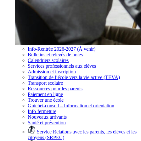
Info-Rentrée 2026-2027 (À venir)
Bulletins et relevés de notes
Calendriers scolaires
Services professionnels aux élèves
Admission et inscription
Transition de l’école vers la vie active (TEVA)
Transport scolaire
Ressources pour les parents
Paiement en ligne
Trouver une école
Guichet-conseil – Information et orientation
Info-fermeture
Nouveaux arrivants
Santé et prévention
Service Relations avec les parents, les élèves et les
citoyens (SRPEC)