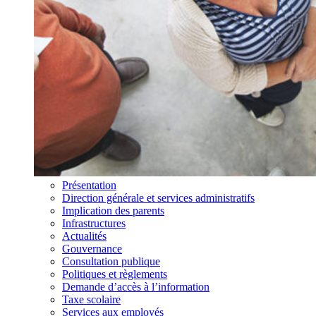
Présentation
Direction générale et services administratifs
Implication des parents
Infrastructures
Actualités
Gouvernance
Consultation publique
Politiques et règlements
Demande d’accès à l’information
Taxe scolaire
Services aux employés