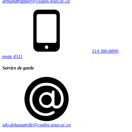
armandfrappier@cssdgs.gouv.qc.ca
514 380-8899,
poste 4311
Service de garde
sdg.delaquarelle@cssdgs.gouv.qc.ca