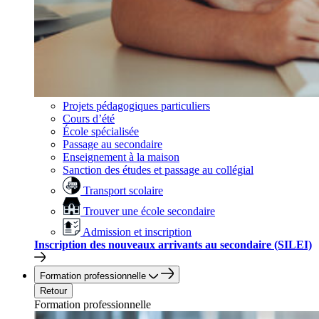
Projets pédagogiques particuliers
Cours d’été
École spécialisée
Passage au secondaire
Enseignement à la maison
Sanction des études et passage au collégial
Transport scolaire
Trouver une école secondaire
Admission et inscription
Inscription des nouveaux arrivants au secondaire (SILEI)
Formation professionnelle
Retour
Formation professionnelle